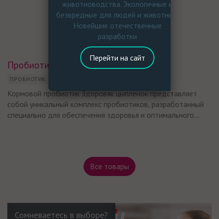
животноводства. Экологичные и
безвредные для людей и животных.
Новейшие отечественные
разработки
Перейти на сайт
Пробиотик для птиц Здоровяк
ПРОБИОТИК
BACILLUS
MICROBACTERIUM
Кормовой пробиотик Здоровяк цыпленок представляет
собой уникальный комплекс пробиотиков, разработанный
специально для обеспечения здоровья и оптимального...
Все товары
Сомневаетесь в выборе?
Сомневаетесь в выборе?