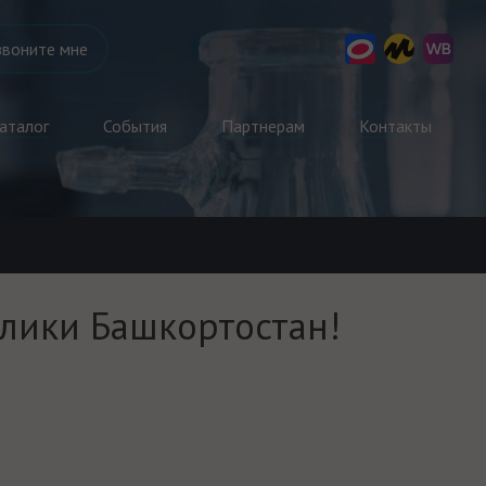
звоните мне
аталог
События
Партнерам
Контакты
блики Башкортостан!