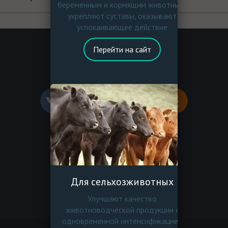
беременным и кормящим животным,
укрепляют суставы, оказывают
успокаивающее действие
Перейти на сайт
Перезвоните мне
По вопросам рекламы
ecohimtech.pr@yandex.ru
Политика конфиденциальности
Для сельхозживотных
Пользовательское соглашение
Улучшают качество
животноводческой продукции с
одновременной интенсификацией