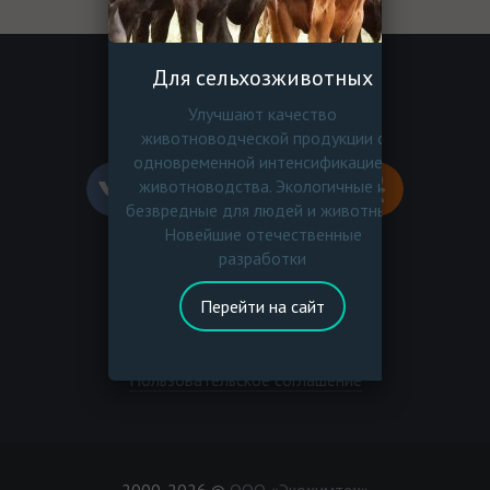
Для сельхозживотных
Улучшают качество
Перезвоните мне
животноводческой продукции с
одновременной интенсификацией
животноводства. Экологичные и
безвредные для людей и животных.
Новейшие отечественные
разработки
По вопросам рекламы
ecohimtech.pr@yandex.ru
Перейти на сайт
Политика конфиденциальности
Пользовательское соглашение