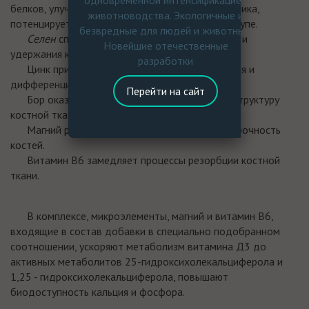
одновременной интенсификацией
белков, улучшает всасывание кальция из кишечника,
животноводства. Экологичные и
потенцирует отложение кальция в яичной скорлупе.
безвредные для людей и животных.
Cелен
способствует процессам встраивания и
Новейшие отечественные
удержания кальция в кости.
разработки
Цинк
принимает участие в процессах деления и
дифференцировки остеобластов.
Перейти на сайт
Бор
оказывает положительное влияние на структуру
костной ткани.
Магний
регулирует минерализацию, рост и прочность
костей.
Витамин В6
замедляет процессы резорбции костной
ткани.
В комплексе, микроэлементы, магний и витамин В6,
входящие в состав добавки в специально подобранном
соотношении, ускоряют метаболизм витамина Д3 до
активных метаболитов 25-гидроксихолекальциферола и
1,25 - гидроксихолекальциферола, повышают
биодоступность кальция и фосфора.