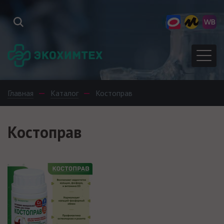
Главная
Каталог
Костоправ
Костоправ