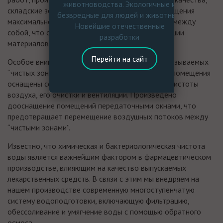
животноводства. Экологичные и
складские зоны, а также вспомогательные помещения
безвредные для людей и животных.
максимально изолированы от внешней среды и между
Новейшие отечественные
собой, что сводит к минимуму риски контаминации
разработки
материалов и продукции.
Перейти на сайт
Особое внимание уделено соответствию так называемых
“чистых зон” требованиям стандарта GMP. Эти помещения
оснащены современными системами контроля чистоты
воздуха, его очистки и вентиляции. Произведено
дооснащение помещений передаточными окнами, что
предотвращает перемещение воздушных потоков между
“чистыми зонами”.
Известно, что химическая и бактериологическая чистота
воды является важнейшим фактором в фармацевтическом
производстве, влияющим на качество выпускаемых
лекарственных средств. В связи с этим мы внедряем на
нашем производстве современную многоступенчатую
систему водоподготовки, включающую фильтрацию,
обессоливание и умягчение воды с помощью обратного
осмоса.