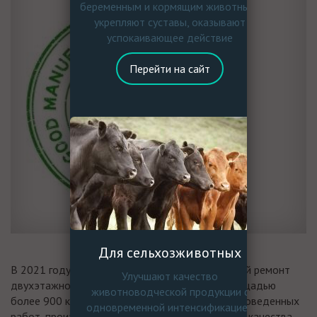
беременным и кормящим животным,
укрепляют суставы, оказывают
успокаивающее действие
Перейти на сайт
Для сельхозживотных
В 2021 году нами был осуществлен капитальный ремонт
Улучшают качество
двухэтажного производственного корпуса площадью
животноводческой продукции с
более 900 квадратных метров. В результате проведенных
одновременной интенсификацией
работ, производственная среда, зоны контроля качества,