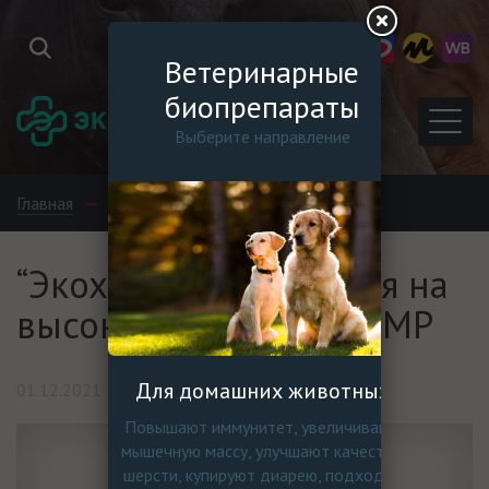
Ветеринарные
биопрепараты
Выберите направление
Главная
События
Новости
“Экохимтех” равняется на
высокие стандарты GMP
Для домашних животных
01.12.2021 14:27:00
Повышают иммунитет, увеличивают
мышечную массу, улучшают качество
шерсти, купируют диарею, подходят