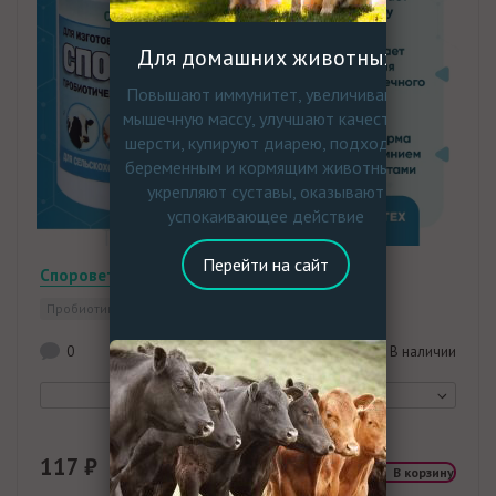
Для домашних животных
Повышают иммунитет, увеличивают
мышечную массу, улучшают качество
шерсти, купируют диарею, подходят
беременным и кормящим животным,
укрепляют суставы, оказывают
успокаивающее действие
Перейти на сайт
Спороветин
Пробиотик
0
В наличии
117 ₽
В корзину