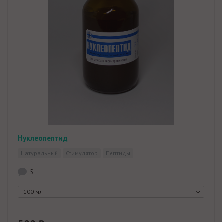
Нуклеопептид
Натуральный
Стимулятор
Пептиды
5
100 мл