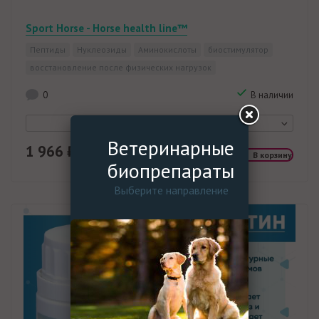
Sport Horse - Horse health line™
Пептиды
Нуклеозиды
Аминокислоты
биостимулятор
восстановление после физических нагрузок
0
В наличии
Ветеринарные
1 966 ₽
В корзину
биопрепараты
Выберите направление