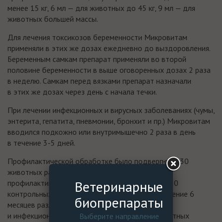
менее 15 кг, 6 мл — для животных до 45 кг, 9 мл — для
животных большей массы.
Для лечения токсикозов беременности Микровитам
применяли в этих же дозах ежедневно до выздоровления.
Беременным самкам препарат применяли во второй
половине беременности в выше оговоренных дозах 2 раза
в неделю. Самкам перед вязками препарат назначали
в этих же дозах через день с начала течки.
При лечении инфекционных и вирусных заболеваниях (чумы,
энтерита, гепатита, пневмонии, бронхит и пр.) Микровитам
вводился подкожно или внутримышечно 2 раза в день
в течение 3-5 дней.
Профилактической обработке было подвергнуто 30
животных различного возраста, в контроле без
Ветеринарные
профилактики в тех же условиях содержалось 30
контрольных животных. В опытной группе в течение 6
биопрепараты
месяцев различными заболеваниями вирусного
и инфекционного характера переболело 4 животных
Выберите направление