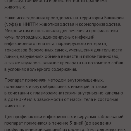
стрессоустойчивости и резистентности орагнизма
животных.
Наши исследования проводились на территории Башкирии
(г. Уфа) в НИПТИ животноводства и кормопроизводства.
Микровитам использовали для лечения и профилактики
чумы плотоядных, аденовирусных инфекций,
инфекционного гепатита, паравирусного интерита,
токсикозов беременных самок, уменьшения длительности
линьки, нарушениях обмена веществ и гиповитаминозах,
а также изучалось влияние препарата на потомство собак
в условиях вольерного содержания.
Препарат применяли методом внутримышечных,
подкожных и внутрибрюшинных инъекций, а также
в сочетании с плазмозаменителями внутривенно капельно
в дозе 3-9 мл в зависимости от массы тела и состояния
животных.
Для профилактики инфекционных и вирусных заболеваний
препарат применялся в течение 3 дней (до введения
профилактической вакцины) из расчета: 3 мл для животных